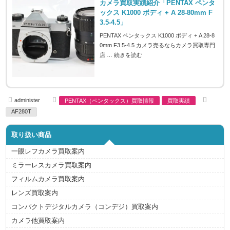
カメラ買取実績紹介「PENTAX ペンタ
ックス K1000 ボディ + A 28-80mm F
3.5-4.5」
PENTAX ペンタックス K1000 ボディ + A 28-8
0mm F3.5-4.5 カメラ売るならカメラ買取専門
店 …
続きを読む
A
C
T
administer
PENTAX（ペンタックス）買取情報
買取実績
u
a
a
t
t
g
AF280T
h
e
s
o
g
r
o
取り扱い商品
r
i
e
一眼レフカメラ買取案内
s
ミラーレスカメラ買取案内
フィルムカメラ買取案内
レンズ買取案内
コンパクトデジタルカメラ（コンデジ）買取案内
カメラ他買取案内