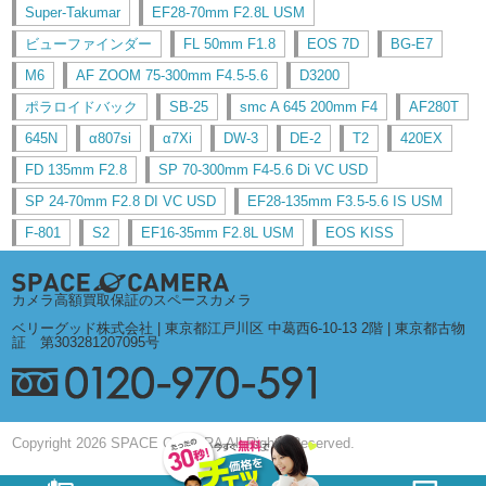
Super-Takumar
EF28-70mm F2.8L USM
ビューファインダー
FL 50mm F1.8
EOS 7D
BG-E7
M6
AF ZOOM 75-300mm F4.5-5.6
D3200
ポラロイドバック
SB-25
smc A 645 200mm F4
AF280T
645N
α807si
α7Xi
DW-3
DE-2
T2
420EX
FD 135mm F2.8
SP 70-300mm F4-5.6 Di VC USD
SP 24-70mm F2.8 DI VC USD
EF28-135mm F3.5-5.6 IS USM
F-801
S2
EF16-35mm F2.8L USM
EOS KISS
カメラ高額買取保証のスペースカメラ
ベリーグッド株式会社 | 東京都江戸川区 中葛西6-10-13 2階 | 東京都古物
証 第303281207095号
Copyright 2026 SPACE CAMERA All Rights Reserved.