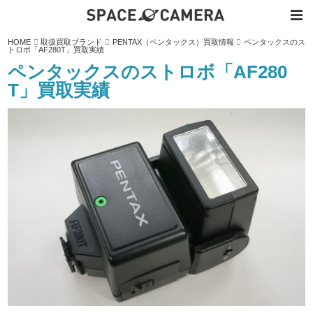
内
HOME
取扱買取ブランド
PENTAX（ペンタックス）買取情報
ペンタックスのス
容
トロボ「AF280T」買取実績
を
ス
ペンタックスのストロボ「AF280
キ
ッ
T」買取実績
プ