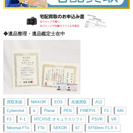
◆遺品整理・遺品鑑定士在中
買取実績
NIKKOR
EOS
高価買取
A12
Cybershot
α
Planar
PEN
FINEPIX
F2
645
F3
F-1
HTCVIVE.オキュラスリフト
PSVR
VR
Nikomat FTn
FTb
SEKOR
67
EF50mm F1.8 Ⅱ