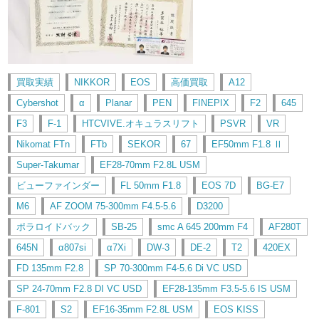
買取実績
NIKKOR
EOS
高価買取
A12
Cybershot
α
Planar
PEN
FINEPIX
F2
645
F3
F-1
HTCVIVE.オキュラスリフト
PSVR
VR
Nikomat FTn
FTb
SEKOR
67
EF50mm F1.8 Ⅱ
Super-Takumar
EF28-70mm F2.8L USM
ビューファインダー
FL 50mm F1.8
EOS 7D
BG-E7
M6
AF ZOOM 75-300mm F4.5-5.6
D3200
ポラロイドバック
SB-25
smc A 645 200mm F4
AF280T
645N
α807si
α7Xi
DW-3
DE-2
T2
420EX
FD 135mm F2.8
SP 70-300mm F4-5.6 Di VC USD
SP 24-70mm F2.8 DI VC USD
EF28-135mm F3.5-5.6 IS USM
F-801
S2
EF16-35mm F2.8L USM
EOS KISS