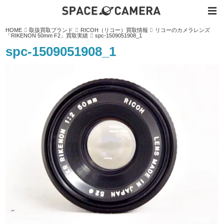
内
HOME
取扱買取ブランド
RICOH（リコー）買取情報
リコーのカメラレンズ
容
「RIKENON 50mm F2」買取実績
spc-1509051908_1
を
ス
spc-1509051908_1
キ
ッ
プ