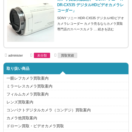
DR-CX535 デジタルHDビデオカメラレ
コーダー」
SONY ソニー HDR-CX535 デジタルHDビデオ
カメラレコーダー カメラ売るならカメラ買取
専門店のスペースカメラ …
続きを読む
A
C
T
administer
未分類
買取実績
u
a
a
t
t
g
h
e
s
取り扱い商品
o
g
r
o
r
一眼レフカメラ買取案内
i
e
ミラーレスカメラ買取案内
s
フィルムカメラ買取案内
レンズ買取案内
コンパクトデジタルカメラ（コンデジ）買取案内
カメラ他買取案内
ドローン買取・ビデオカメラ買取