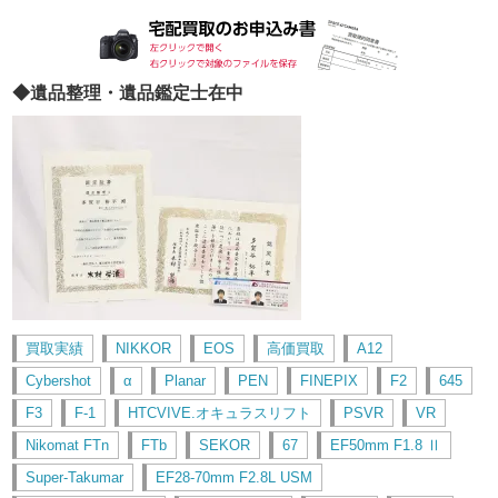
◆遺品整理・遺品鑑定士在中
買取実績
NIKKOR
EOS
高価買取
A12
Cybershot
α
Planar
PEN
FINEPIX
F2
645
F3
F-1
HTCVIVE.オキュラスリフト
PSVR
VR
Nikomat FTn
FTb
SEKOR
67
EF50mm F1.8 Ⅱ
Super-Takumar
EF28-70mm F2.8L USM