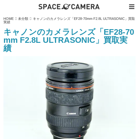
内
HOME
未分類
キャノンのカメラレンズ「EF28-70mm F2.8L ULTRASONIC」買取
容
実績
を
ス
キャノンのカメラレンズ「EF28-70
キ
ッ
mm F2.8L ULTRASONIC」買取実
プ
績