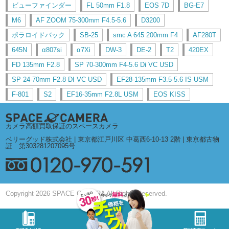
ビューファインダー
FL 50mm F1.8
EOS 7D
BG-E7
M6
AF ZOOM 75-300mm F4.5-5.6
D3200
ポラロイドバック
SB-25
smc A 645 200mm F4
AF280T
645N
α807si
α7Xi
DW-3
DE-2
T2
420EX
FD 135mm F2.8
SP 70-300mm F4-5.6 Di VC USD
SP 24-70mm F2.8 DI VC USD
EF28-135mm F3.5-5.6 IS USM
F-801
S2
EF16-35mm F2.8L USM
EOS KISS
カメラ高額買取保証のスペースカメラ
ベリーグッド株式会社 | 東京都江戸川区 中葛西6-10-13 2階 | 東京都古物
証 第303281207095号
Copyright 2026 SPACE CAMERA All Rights Reserved.