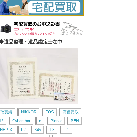
◆遺品整理・遺品鑑定士在中
買取実績
NIKKOR
EOS
高価買取
12
Cybershot
α
Planar
PEN
INEPIX
F2
645
F3
F-1