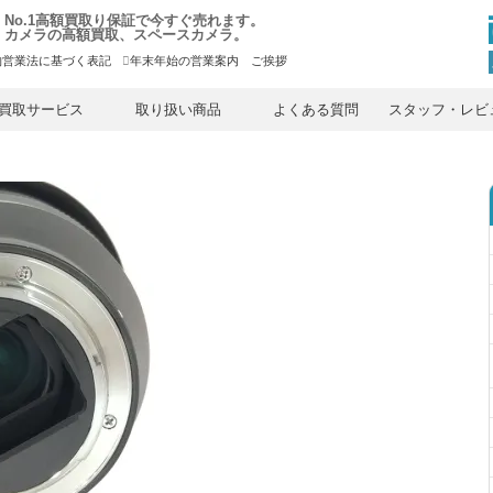
No.1高額買取り保証で今すぐ売れます。
カメラの高額買取、スペースカメラ。
物営業法に基づく表記
年末年始の営業案内 ご挨拶
内
容
買取サービス
取り扱い商品
よくある質問
スタッフ・レビ
を
ス
キ
ッ
プ