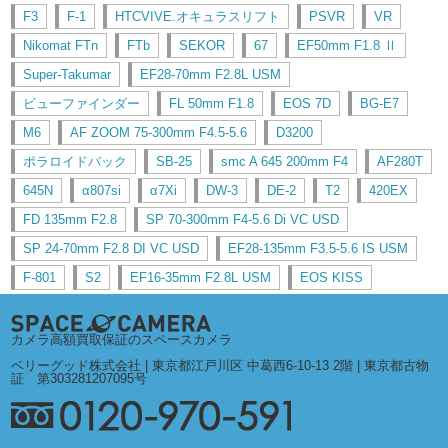
F3
F-1
HTCVIVE.オキュラスリフト
PSVR
VR
Nikomat FTn
FTb
SEKOR
67
EF50mm F1.8 Ⅱ
Super-Takumar
EF28-70mm F2.8L USM
ビューファインダー
FL 50mm F1.8
EOS 7D
BG-E7
M6
AF ZOOM 75-300mm F4.5-5.6
D3200
ポラロイドバック
SB-25
smc A 645 200mm F4
AF280T
645N
α807si
α7Xi
DW-3
DE-2
T2
420EX
FD 135mm F2.8
SP 70-300mm F4-5.6 Di VC USD
SP 24-70mm F2.8 DI VC USD
EF28-135mm F3.5-5.6 IS USM
F-801
S2
EF16-35mm F2.8L USM
EOS KISS
カメラ高額買取保証のスペースカメラ
ベリーグッド株式会社 | 東京都江戸川区 中葛西6-10-13 2階 | 東京都古物
証 第303281207095号