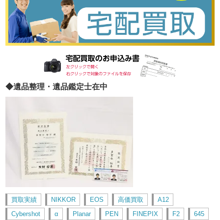
◆遺品整理・遺品鑑定士在中
買取実績
NIKKOR
EOS
高価買取
A12
Cybershot
α
Planar
PEN
FINEPIX
F2
645