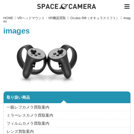
内
HOME
VRヘッドマウント・VR機器買取
Oculus Rift（オキュラスリフト）
imag
容
es
を
ス
images
キ
ッ
プ
取り扱い商品
一眼レフカメラ買取案内
ミラーレスカメラ買取案内
フィルムカメラ買取案内
レンズ買取案内