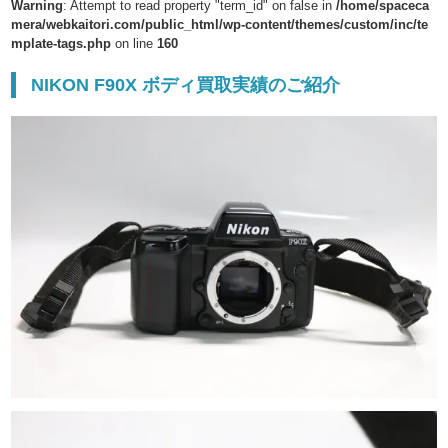
Warning
: Attempt to read property "term_id" on false in
/home/spaceca
mera/webkaitori.com/public_html/wp-content/themes/custom/inc/te
mplate-tags.php
on line
160
NIKON F90X ボディ買取実績のご紹介