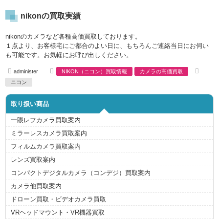
nikonの買取実績
nikonのカメラなど各種高価買取しております。
１点より、お客様宅にご都合のよい日に、もちろんご連絡当日にお伺い
も可能です。お気軽にお呼び出しください。
A
C
T
administer
NIKON（ニコン）買取情報
カメラの高価買取
u
a
a
t
t
g
ニコン
h
e
s
o
g
r
o
取り扱い商品
r
i
e
一眼レフカメラ買取案内
s
ミラーレスカメラ買取案内
フィルムカメラ買取案内
レンズ買取案内
コンパクトデジタルカメラ（コンデジ）買取案内
カメラ他買取案内
ドローン買取・ビデオカメラ買取
VRヘッドマウント・VR機器買取