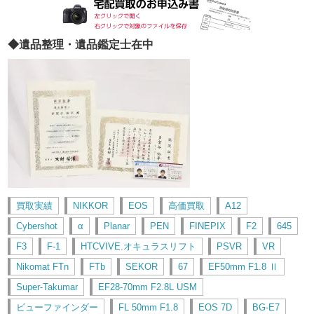
◆遺品整理・遺品鑑定士在中
買取実績
NIKKOR
EOS
高価買取
A12
Cybershot
α
Planar
PEN
FINEPIX
F2
645
F3
F-1
HTCVIVE.オキュラスリフト
PSVR
VR
Nikomat FTn
FTb
SEKOR
67
EF50mm F1.8 Ⅱ
Super-Takumar
EF28-70mm F2.8L USM
ビューファインダー
FL 50mm F1.8
EOS 7D
BG-E7