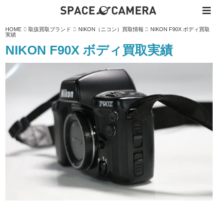
内
HOME
取扱買取ブランド
NIKON（ニコン）買取情報
NIKON F90X ボディ買取
容
実績
を
ス
NIKON F90X ボディ買取実績
キ
ッ
プ