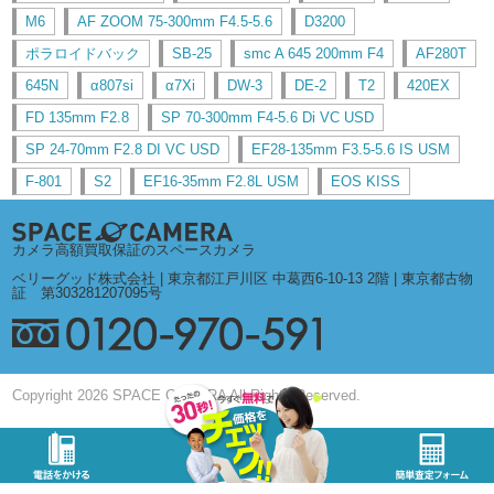
M6
AF ZOOM 75-300mm F4.5-5.6
D3200
ポラロイドバック
SB-25
smc A 645 200mm F4
AF280T
645N
α807si
α7Xi
DW-3
DE-2
T2
420EX
FD 135mm F2.8
SP 70-300mm F4-5.6 Di VC USD
SP 24-70mm F2.8 DI VC USD
EF28-135mm F3.5-5.6 IS USM
F-801
S2
EF16-35mm F2.8L USM
EOS KISS
カメラ高額買取保証のスペースカメラ
ベリーグッド株式会社 | 東京都江戸川区 中葛西6-10-13 2階 | 東京都古物
証 第303281207095号
Copyright 2026 SPACE CAMERA All Rights Reserved.