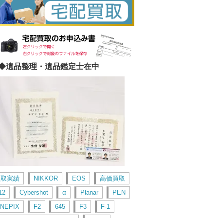
◆遺品整理・遺品鑑定士在中
買取実績
NIKKOR
EOS
高価買取
12
Cybershot
α
Planar
PEN
INEPIX
F2
645
F3
F-1