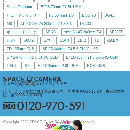
Super-Takumar
EF28-70mm F2.8L USM
ビューファインダー
FL 50mm F1.8
EOS 7D
BG-E7
M6
AF ZOOM 75-300mm F4.5-5.6
D3200
ポラロイドバック
SB-25
smc A 645 200mm F4
AF280T
645N
α807si
α7Xi
DW-3
DE-2
T2
420EX
FD 135mm F2.8
SP 70-300mm F4-5.6 Di VC USD
SP 24-70mm F2.8 DI VC USD
EF28-135mm F3.5-5.6 IS USM
F-801
S2
EF16-35mm F2.8L USM
EOS KISS
カメラ高額買取保証のスペースカメラ
ベリーグッド株式会社 | 東京都江戸川区 中葛西6-10-13 2階 | 東京都古物
証 第303281207095号
Copyright 2026 SPACE CAMERA All Rights Reserved.