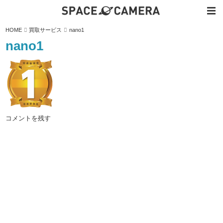
内
HOME
買取サービス
nano1
容
を
nano1
ス
キ
ッ
プ
コメントを残す