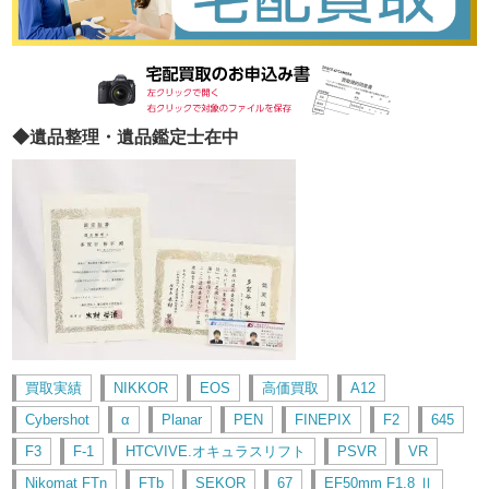
◆遺品整理・遺品鑑定士在中
買取実績
NIKKOR
EOS
高価買取
A12
Cybershot
α
Planar
PEN
FINEPIX
F2
645
F3
F-1
HTCVIVE.オキュラスリフト
PSVR
VR
Nikomat FTn
FTb
SEKOR
67
EF50mm F1.8 Ⅱ