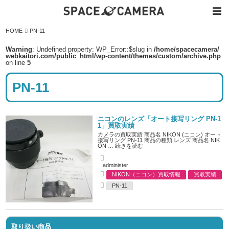
内
HOME
PN-11
容
を
ス
Warning
: Undefined property: WP_Error::$slug in
/home/spacecamera/
キ
webkaitori.com/public_html/wp-content/themes/custom/archive.php
ッ
on line
5
プ
PN-11
ニコンのレンズ「オート接写リング PN-1
1」買取実績
カメラの買取実績 商品名 NIKON (ニコン) オート
接写リング PN-11 商品の種類 レンズ 商品名 NIK
ON …
続きを読む
A
administer
u
NIKON（ニコン）買取情報
買取実績
t
C
h
PN-11
a
o
T
t
r
a
e
g
g
s
o
r
取り扱い商品