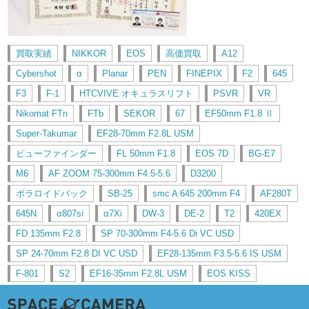
買取実績
NIKKOR
EOS
高価買取
A12
Cybershot
α
Planar
PEN
FINEPIX
F2
645
F3
F-1
HTCVIVE.オキュラスリフト
PSVR
VR
Nikomat FTn
FTb
SEKOR
67
EF50mm F1.8 Ⅱ
Super-Takumar
EF28-70mm F2.8L USM
ビューファインダー
FL 50mm F1.8
EOS 7D
BG-E7
M6
AF ZOOM 75-300mm F4.5-5.6
D3200
ポラロイドバック
SB-25
smc A 645 200mm F4
AF280T
645N
α807si
α7Xi
DW-3
DE-2
T2
420EX
FD 135mm F2.8
SP 70-300mm F4-5.6 Di VC USD
SP 24-70mm F2.8 DI VC USD
EF28-135mm F3.5-5.6 IS USM
F-801
S2
EF16-35mm F2.8L USM
EOS KISS